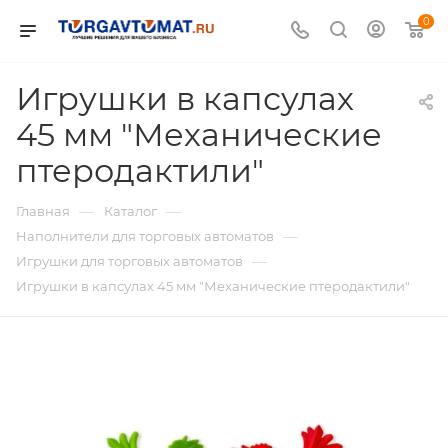
0
Игрушки в капсулах
45 мм "Механические
птеродактили"
—
—
Главная
Каталог
—
Наполнители для торговых автоматов
—
Игрушки для торговых автоматов
Игрушки в капсулах 45 мм "Механические птеродактили"