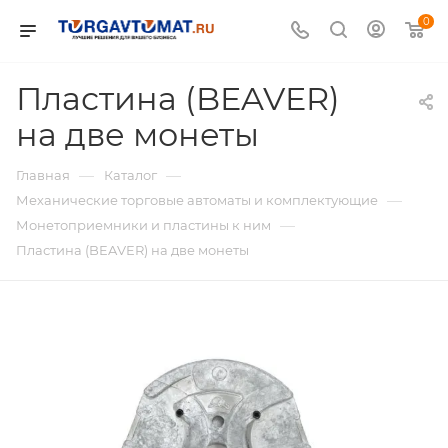
0
Пластина (BEAVER)
на две монеты
—
—
Главная
Каталог
—
Механические торговые автоматы и комплектующие
—
Монетоприемники и пластины к ним
Пластина (BEAVER) на две монеты