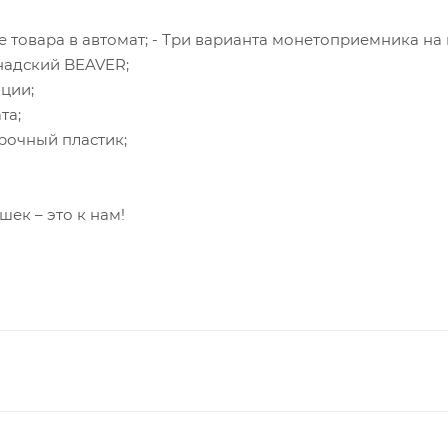
 товара в автомат; - Три варианта монетоприемника на
надский BEAVER;
ции;
та;
рочный пластик;
ек – это к нам!