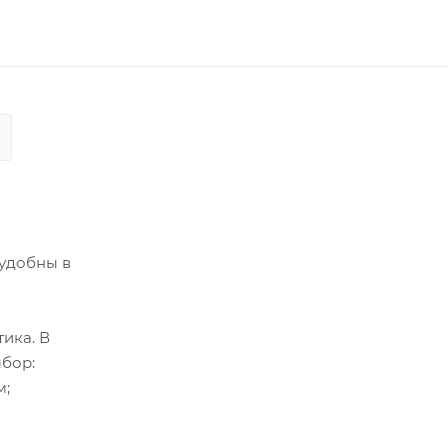
 удобны в
ика. В
ыбор:
м;