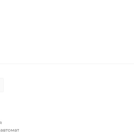
я
(автомат