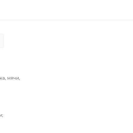
а, мячи,
м;