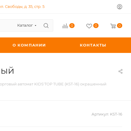
л. Свободы, д. 35, стр. 5
Каталог
0
0
0
О КОМПАНИИ
КОНТАКТЫ
ный
орговый автомат KIDS'TOP TUBE (KST-16) окрашенный
Артикул:
KST-16