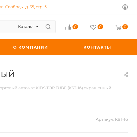
л. Свободы, д. 35, стр. 5
Каталог
0
0
0
О КОМПАНИИ
КОНТАКТЫ
ный
орговый автомат KIDS'TOP TUBE (KST-16) окрашенный
Артикул:
KST-16