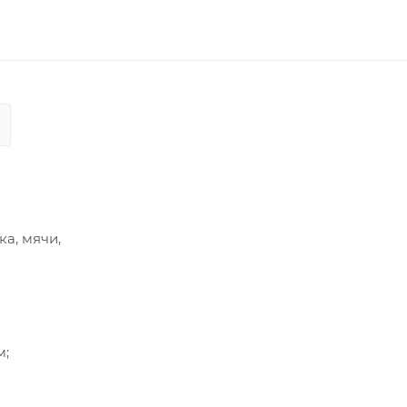
а, мячи,
м;