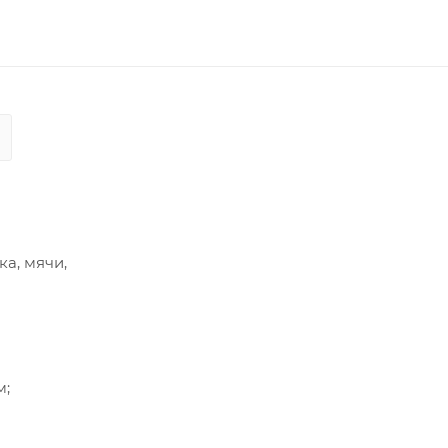
а, мячи,
м;