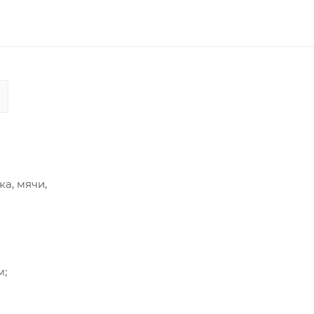
а, мячи,
м;