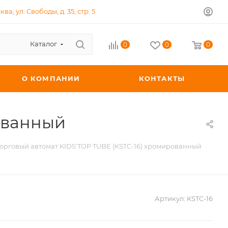
ква, ул. Свободы, д. 35, стр. 5
Каталог
0
0
0
О КОМПАНИИ
КОНТАКТЫ
рованный
орговый автомат KIDS'TOP TUBE (KSTC-16) хромированный
Артикул:
KSTC-16