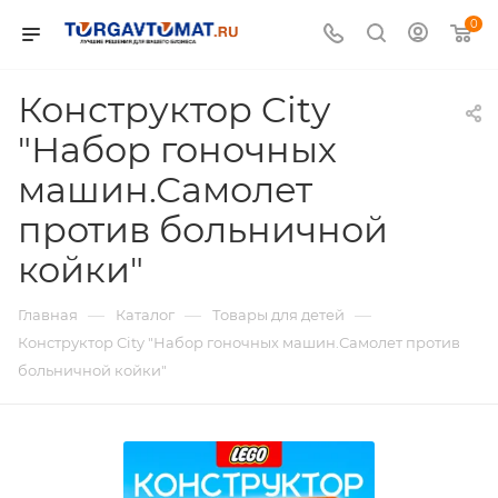
0
Конструктор City
"Набор гоночных
машин.Самолет
против больничной
койки"
—
—
—
Главная
Каталог
Товары для детей
Конструктор City "Набор гоночных машин.Самолет против
больничной койки"