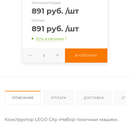
Мелкооптовая
891 руб.
/шт
Оптом
891 руб.
/шт
Есть в наличии
: 1
В КОРЗИНУ
ОПИСАНИЕ
ОПЛАТА
ДОСТАВКА
ОТЗ
Конструктор LEGO City «Набор гоночных машин».