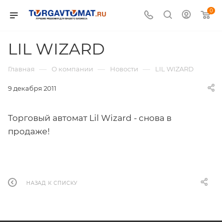
0
LIL WIZARD
—
—
—
Главная
О компании
Новости
LIL WIZARD
9 декабря 2011
Торговый автомат Lil Wizard - снова в
продаже!
НАЗАД К СПИСКУ