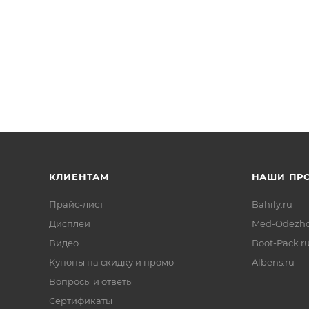
КЛИЕНТАМ
НАШИ ПР
Прайс-лист
Bahily.ru
Дисплеи
Med-Odezhd
Видео
Boot-Pack.r
Купоны на скидку и промо
Albens.ru
Вопросы и ответы
Сертификаты