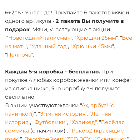
6+2=6? У нас - да! Покупайте 6 пакетов мячей
одного артикула -
2 пакета Вы получите в
подарок
. Мячи, участвующие в акции:
"
Новогодний талисман
", "
Хрюшки 25
мм
", "
Все
на матч
", "
Удачный год
", "
Хрюшки 45мм
",
"
Полночь
".
Каждая 5-я коробка - бесплатно.
При
покупке 4 любых коробок жвачки или конфет
из списка ниже, 5-ю коробку вы получите
бесплатно.
В акции участвуют жвачки "
Ах, арбуз! (c
начинкой)
", "
Зимняя история
", "
Летняя
история
",
"Футболики"
,
"Холихед"
, "
Весёлая
семейка
(с начинкой)",
"РокерZ (красящие
язык)
",
Джоубрейкер "ZED BOY
", "
Скелетики
".