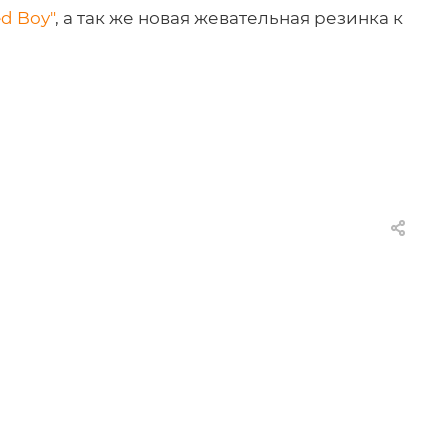
d Boy
"
, а так же новая жевательная резинка к