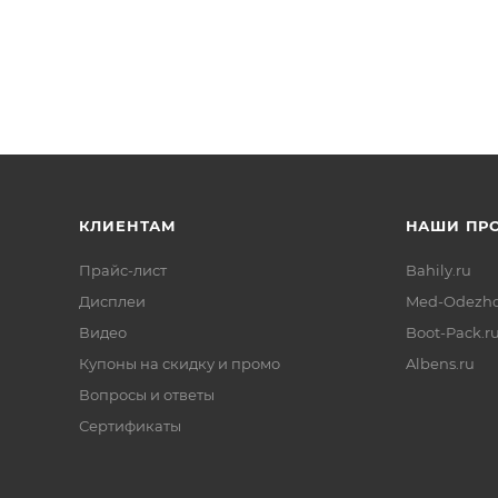
КЛИЕНТАМ
НАШИ ПР
Прайс-лист
Bahily.ru
Дисплеи
Med-Odezhd
Видео
Boot-Pack.r
Купоны на скидку и промо
Albens.ru
Вопросы и ответы
Сертификаты