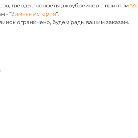
сов, твердые конфеты джоубрейкер с принтом
"
Ze
 - "
Зимняя история
".
винок ограничено, будем рады вашим заказам.
У