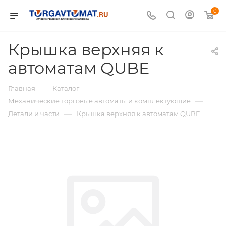
0
Крышка верхняя к
автоматам QUBE
—
—
Главная
Каталог
—
Механические торговые автоматы и комплектующие
—
Детали и части
Крышка верхняя к автоматам QUBE