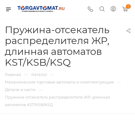
0
Пружина-отсекатель
распределителя ЖР,
длинная автоматов
KST/KSB/KSQ
—
—
Главная
Каталог
—
Механические торговые автоматы и комплектующие
—
Детали и части
Пружина-отсекатель распределителя ЖР, длинная
автоматов KST/KSB/KSQ