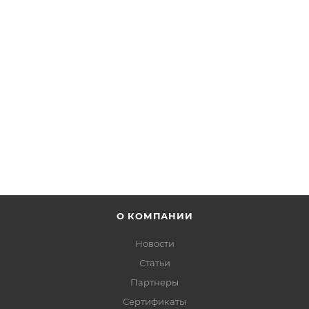
Корпус для торговых автоматов Beaver серии
RB/SB/BGB
В наличии более: 3
от
2 226 руб.
ПОДРОБНЕЕ
О КОМПАНИИ
Новости
Статьи
Партнеры
Сертификаты