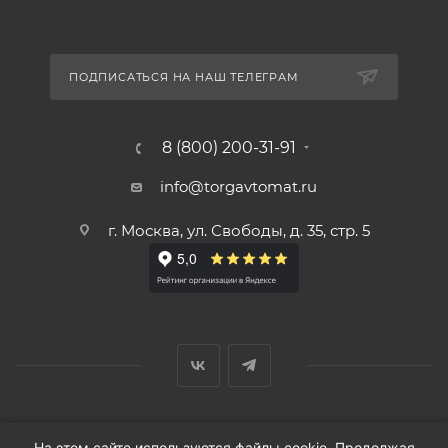
ПОДПИСАТЬСЯ НА НАШ ТЕЛЕГРАМ
8 (800) 200-31-91
info@torgavtomat.ru
г. Москва, ул. Свободы, д. 35, стр. 5
© ООО «Вендорс», 1999-2026 г.
На этом сайте используются файлы cookie. Продолжая