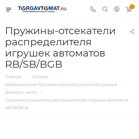
0
Пружины-отсекатели
распределителя
игрушек автоматов
RB/SB/BGB
—
—
Главная
Каталог
—
Механические торговые автоматы и комплектующие
—
Детали и части
Пружины-отсекатели распределителя игрушек автоматов
RB/SB/BGB