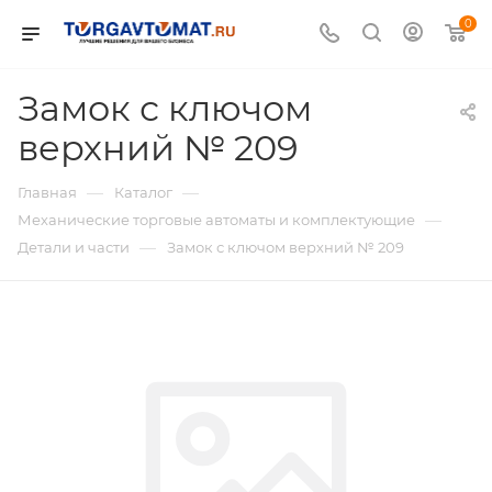
0
Замок с ключом
верхний № 209
—
—
Главная
Каталог
—
Механические торговые автоматы и комплектующие
—
Детали и части
Замок с ключом верхний № 209