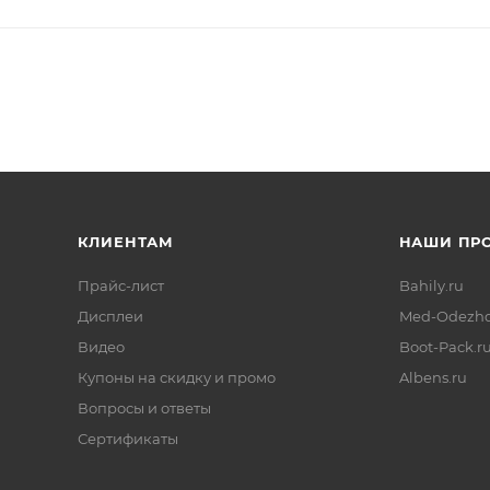
КЛИЕНТАМ
НАШИ ПР
Прайс-лист
Bahily.ru
Дисплеи
Med-Odezhd
Видео
Boot-Pack.r
Купоны на скидку и промо
Albens.ru
Вопросы и ответы
Сертификаты