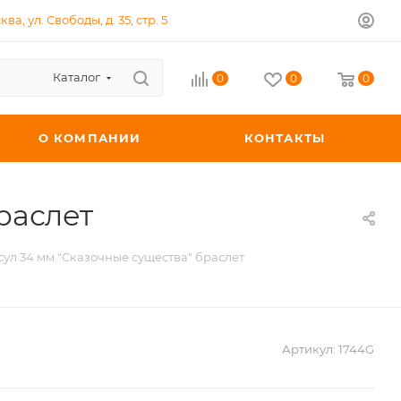
ква, ул. Свободы, д. 35, стр. 5
Каталог
0
0
0
О КОМПАНИИ
КОНТАКТЫ
раслет
ул 34 мм "Сказочные существа" браслет
Артикул:
1744G