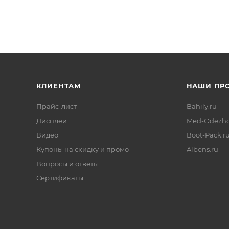
КЛИЕНТАМ
НАШИ ПР
Прайс-лист
Bahily.ru
Дисплеи
Med-Odezhd
Видео
Boot-Pack.r
Купоны на скидку и промо
Albens.ru
Вопросы и ответы
Сертификаты