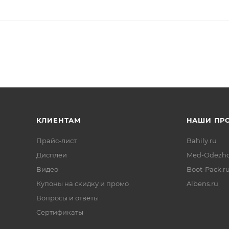
КЛИЕНТАМ
НАШИ ПР
Прайс-лист
Bahily.ru
Дисплеи
Med-Odezhd
Видео
Boot-Pack.r
Купоны на скидку и промо
Albens.ru
Вопросы и ответы
Сертификаты