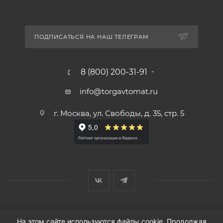
ПОДПИСАТЬСЯ НА НАШ ТЕЛЕГРАМ
8 (800) 200-31-91
info@torgavtomat.ru
г. Москва, ул. Свободы, д. 35, стр. 5
© ООО «Вендорс», 1999-2026 г.
На этом сайте используются файлы cookie. Продолжая