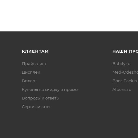
КЛИЕНТАМ
НАШИ ПР
Прайс-лист
Bahily.ru
Дисплеи
Med-Odezhd
Видео
Boot-Pack.r
Купоны на скидку и промо
Albens.ru
Вопросы и ответы
Сертификаты