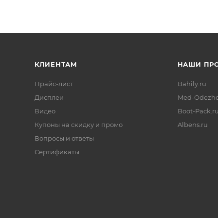
КЛИЕНТАМ
НАШИ ПР
Прайс-лист
Bahily.ru
Дисплеи
Med-Odezhd
Видео
Boot-Pack.r
Купоны на скидку и промо
Albens.ru
Вопросы и ответы
Сертификаты