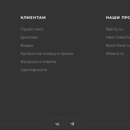
КЛИЕНТАМ
НАШИ ПР
Прайс-лист
Bahily.ru
Дисплеи
Med-Odezhd
Видео
Boot-Pack.r
Купоны на скидку и промо
Albens.ru
Вопросы и ответы
Сертификаты