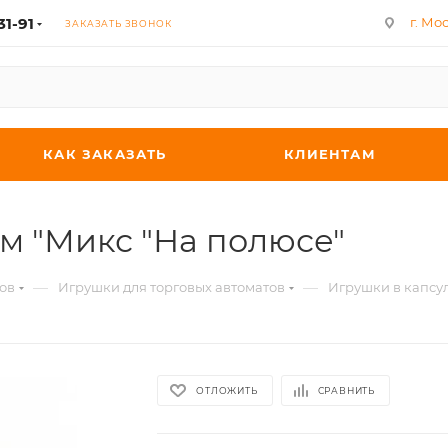
31-91
г. Мос
ЗАКАЗАТЬ ЗВОНОК
КАК ЗАКАЗАТЬ
КЛИЕНТАМ
м "Микс "На полюсе"
—
—
ов
Игрушки для торговых автоматов
Игрушки в капсул
ОТЛОЖИТЬ
СРАВНИТЬ