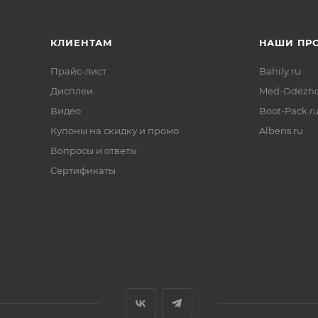
КЛИЕНТАМ
НАШИ ПР
Прайс-лист
Bahily.ru
Дисплеи
Med-Odezhd
Видео
Boot-Pack.r
Купоны на скидку и промо
Albens.ru
Вопросы и ответы
Сертификаты