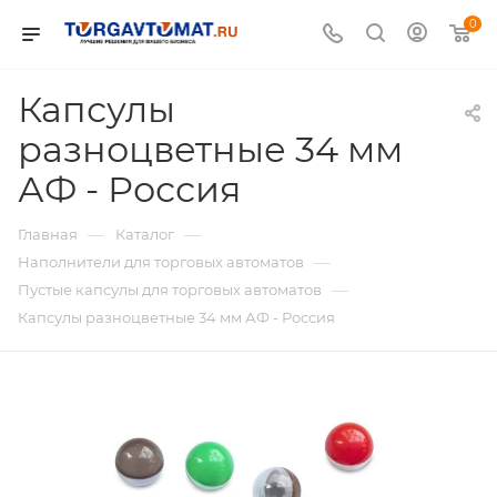
0
Капсулы
разноцветные 34 мм
АФ - Россия
—
—
Главная
Каталог
—
Наполнители для торговых автоматов
—
Пустые капсулы для торговых автоматов
Капсулы разноцветные 34 мм АФ - Россия