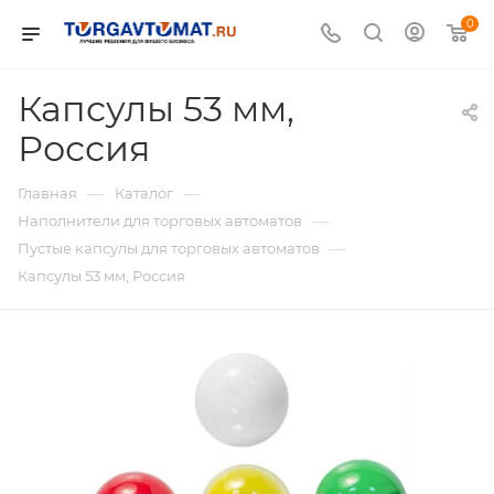
0
Капсулы 53 мм,
Россия
—
—
Главная
Каталог
—
Наполнители для торговых автоматов
—
Пустые капсулы для торговых автоматов
Капсулы 53 мм, Россия