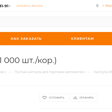
31-91
г. Мос
ЗАКАЗАТЬ ЗВОНОК
КАК ЗАКАЗАТЬ
КЛИЕНТАМ
 000 шт./кор.)
—
—
ов
Пустые капсулы для торговых автоматов
Капсулы 65
ОТЛОЖИТЬ
СРАВНИТЬ