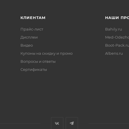
КЛИЕНТАМ
НАШИ ПР
Прайс-лист
Bahily.ru
Дисплеи
Med-Odezhd
Видео
Boot-Pack.r
Купоны на скидку и промо
Albens.ru
Вопросы и ответы
Сертификаты