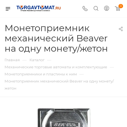
0
Монетоприемник
механический Beaver
на одну монету/жетон
—
—
Главная
Каталог
—
Механические торговые автоматы и комплектующие
—
Монетоприемники и пластины к ним
Монетоприемник механический Beaver на одну монету/
жетон