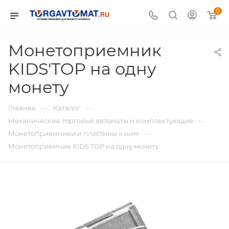
0
Монетоприемник
KIDS'TOP на одну
монету
—
—
Главная
Каталог
—
Механические торговые автоматы и комплектующие
—
Монетоприемники и пластины к ним
Монетоприемник KIDS'TOP на одну монету