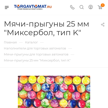
0
Мячи-прыгуны 25 мм
"Миксербол, тип K"
—
—
Главная
Каталог
—
Наполнители для торговых автоматов
—
Мячи-прыгуны для торговых автоматов
Мячи-прыгуны 25 мм "Миксербол, тип K"