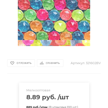
Артикул:
321602ВV
ОТЛОЖИТЬ
СРАВНИТЬ
Мелкооптовая
8.89 руб.
/шт
889 руб./упак
(В упаковке 100 шт.)