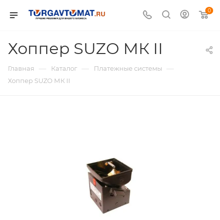
0
Хоппер SUZO МК II
—
—
—
Главная
Каталог
Платежные системы
Хоппер SUZO МК II