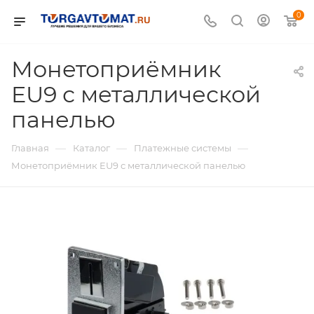
0
Монетоприёмник
EU9 с металлической
панелью
—
—
—
Главная
Каталог
Платежные системы
Монетоприёмник EU9 с металлической панелью