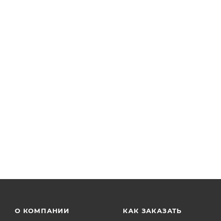
Настенный кронштейн для больших автоматов
В наличии более: 5
от
1 281 руб.
О КОМПАНИИ
КАК ЗАКАЗАТЬ