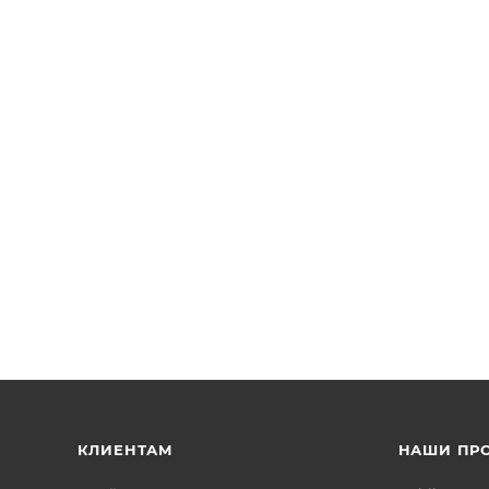
 с монетоприемником BEAVER
КЛИЕНТАМ
НАШИ ПР