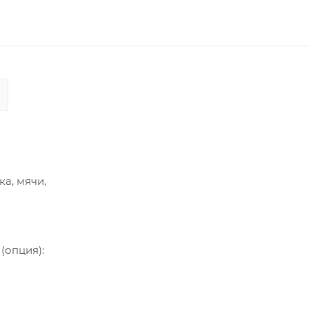
а, мячи,
(опция):