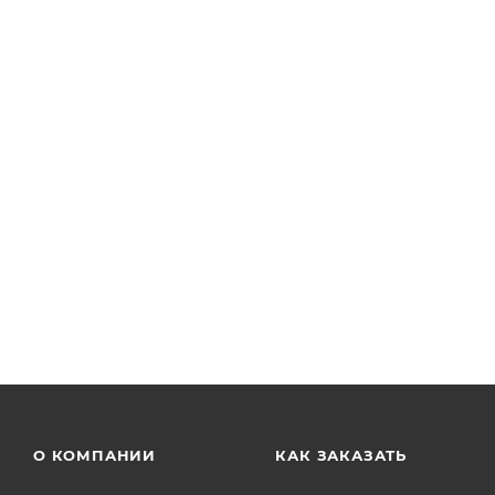
Торговый автомат KIDS'TOP MINISHOP (KSMS-X4-B)
Арт.: KSMS-X4-B
Есть в наличии: 40
от
22 380 руб.
О КОМПАНИИ
КАК ЗАКАЗАТЬ