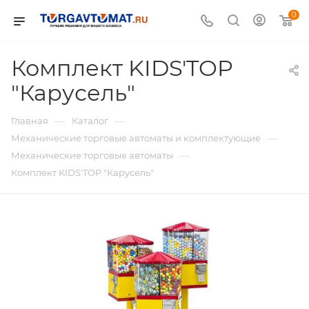
0
Комплект KIDS'TOP
"Карусель"
—
—
Главная
Каталог
—
Механические торговые автоматы и комплектующие
—
Механические торговые автоматы
Комплект KIDS'TOP "Карусель"