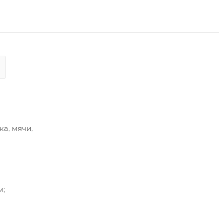
а, мячи,
м;