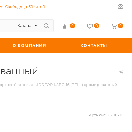
л. Свободы, д. 35, стр. 5
Каталог
0
0
0
О КОМПАНИИ
КОНТАКТЫ
рованный
орговый автомат KIDS'TOP KSBC-16 (BELL) хромированный
Артикул:
KSBC-16