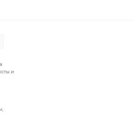
а
осты и
м;