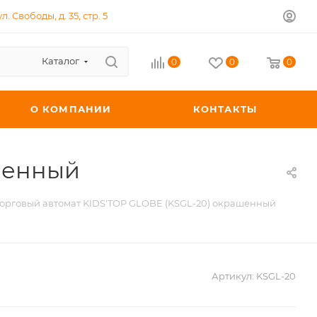
л. Свободы, д. 35, стр. 5
Каталог
0
0
0
О КОМПАНИИ
КОНТАКТЫ
ашенный
орговый автомат KIDS'TOP GLOBE (KSGL-20) окрашенный
Артикул:
KSGL-20