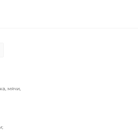
а, мячи,
м;