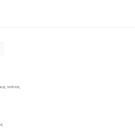
а, мячи,
м;