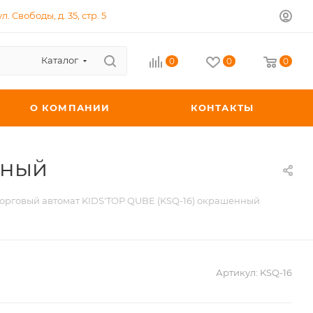
л. Свободы, д. 35, стр. 5
Каталог
0
0
0
О КОМПАНИИ
КОНТАКТЫ
нный
орговый автомат KIDS'TOP QUBE (KSQ-16) окрашенный
Артикул:
KSQ-16