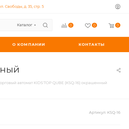
л. Свободы, д. 35, стр. 5
Каталог
0
0
0
О КОМПАНИИ
КОНТАКТЫ
нный
орговый автомат KIDS'TOP QUBE (KSQ-16) окрашенный
Артикул:
KSQ-16