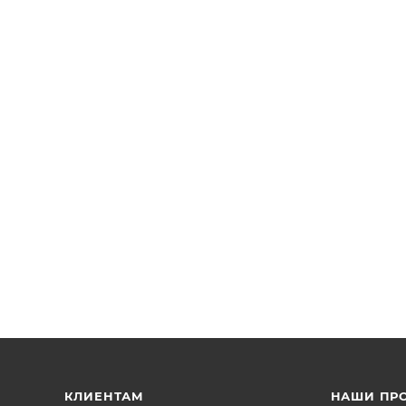
 с монетоприемником BEAVER
КЛИЕНТАМ
НАШИ ПР