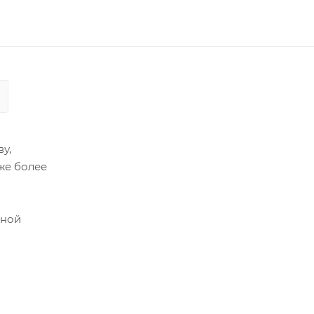
у,
же более
зной