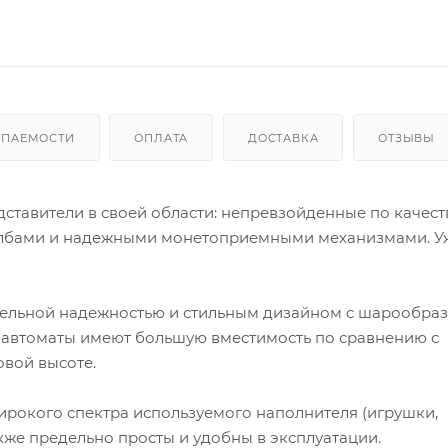
УПАЕМОСТИ
ОПЛАТА
ДОСТАВКА
ОТЗЫВЫ
ставители в своей области: непревзойденные по качеств
олбами и надежными монетоприемными механизмами. У
тельной надежностью и стильным дизайном с шарообра
е автоматы имеют большую вместимость по сравнению с
овой высоте.
ирокого спектра используемого наполнителя (игрушки,
акже предельно просты и удобны в эксплуатации.