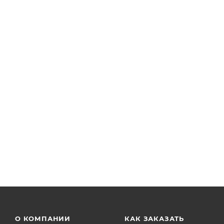
Торговый автомат KIDS'TOP MINISHOP (KSMS-X4-B)
Арт.: KSMS-X4-B
Есть в наличии: 40
от
22 380 руб.
О КОМПАНИИ
КАК ЗАКАЗАТЬ