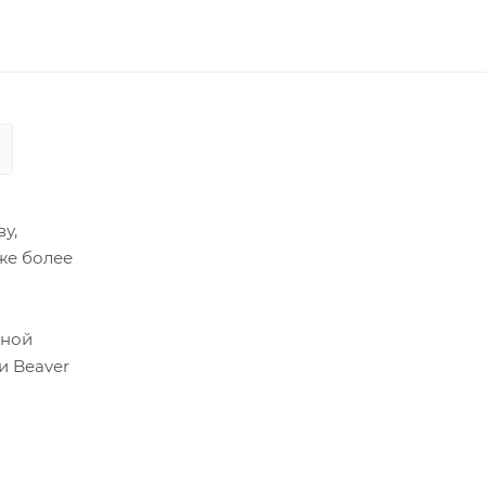
у,
же более
зной
и Beaver