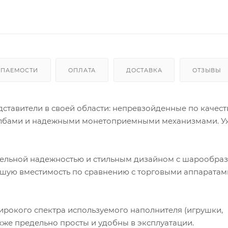
УПАЕМОСТИ
ОПЛАТА
ДОСТАВКА
ОТЗЫВЫ
ставители в своей области: непревзойденные по качеств
олбами и надежными монетоприемными механизмами. У
тельной надежностью и стильным дизайном с шарообра
ьшую вместимость по сравнению с торговыми аппаратам
ирокого спектра используемого наполнителя (игрушки,
акже предельно просты и удобны в эксплуатации.