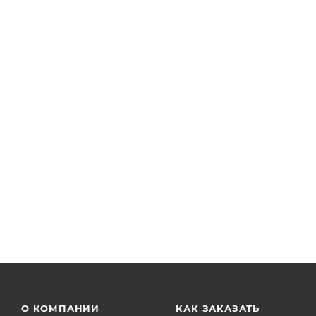
Торговый автомат KIDS'TOP MINISHOP (KSMS-X4-B)
Арт.: KSMS-X4-B
Есть в наличии: 40
от
22 380 руб.
О КОМПАНИИ
КАК ЗАКАЗАТЬ