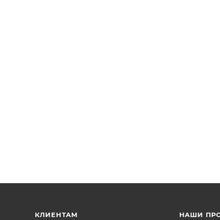
 с монетоприемником BEAVER
КЛИЕНТАМ
НАШИ ПР