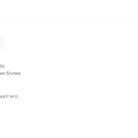
у,
же более
ают его