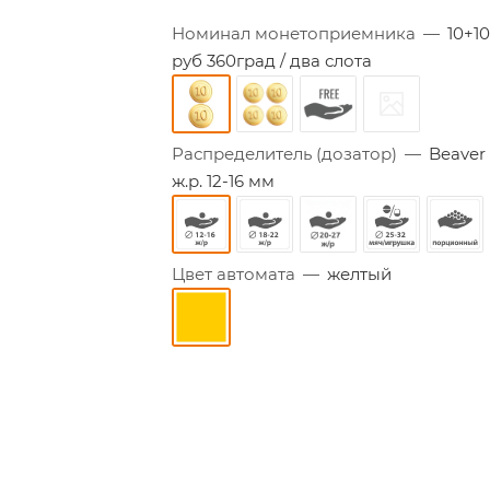
Номинал монетоприемника
—
10+1
руб 360град / два слота
Распределитель (дозатор)
—
Beaver
ж.р. 12-16 мм
Цвет автомата
—
желтый