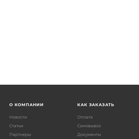
Торговый автомат KIDS'TOP MINISHOP (KSMS-X4-B)
Арт.: KSMS-X4-B
Есть в наличии: 40
от
22 380 руб.
О КОМПАНИИ
КАК ЗАКАЗАТЬ
Новости
Оплата
Статьи
Самовывоз
Партнеры
Документы