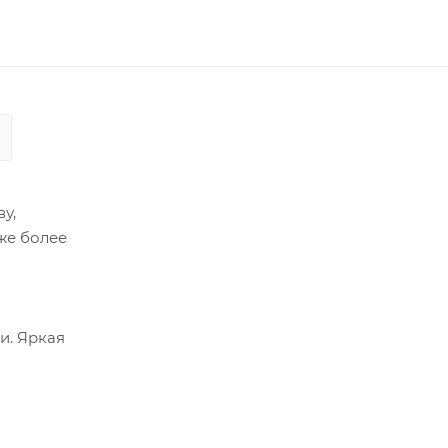
у,
же более
й
и. Яркая