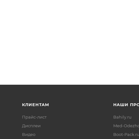
 с монетоприемником BEAVER
КЛИЕНТАМ
НАШИ ПР
Прайс-лист
Bahily.ru
Дисплеи
Med-Odezhd
Видео
Boot-Pack.r