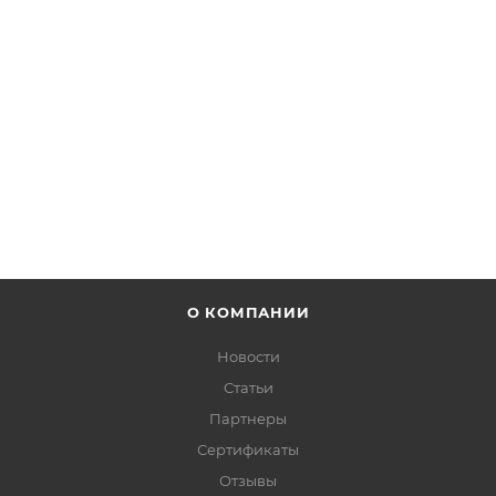
Есть в наличии: 40
от
22 380 руб.
ПОДРОБНЕЕ
О КОМПАНИИ
Новости
Статьи
Партнеры
Сертификаты
Отзывы