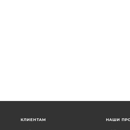
 с монетоприемником BEAVER
КЛИЕНТАМ
НАШИ ПР