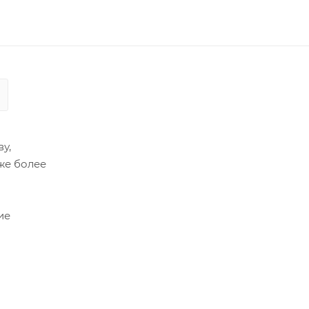
у,
же более
ие