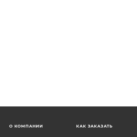
Торговый автомат KIDS'TOP MINISHOP (KSMS-X4-B)
Арт.: KSMS-X4-B
Есть в наличии: 40
от
22 380 руб.
О КОМПАНИИ
КАК ЗАКАЗАТЬ