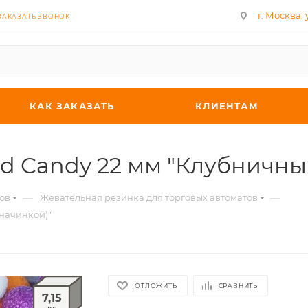
г. Москва, у
ЗАКАЗАТЬ ЗВОНОК
КАК ЗАКАЗАТЬ
КЛИЕНТАМ
d Candy 22 мм "Клубничный
—
—
ов
Жевательная резинка для торговых автоматов
 начинкой)"
ОТЛОЖИТЬ
СРАВНИТЬ
7,15
кг