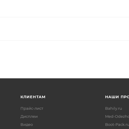
КЛИЕНТАМ
НАШИ ПР
Прайс-лист
Bahily.ru
Дисплеи
Med-Odezhd
Видео
Boot-Pack.r